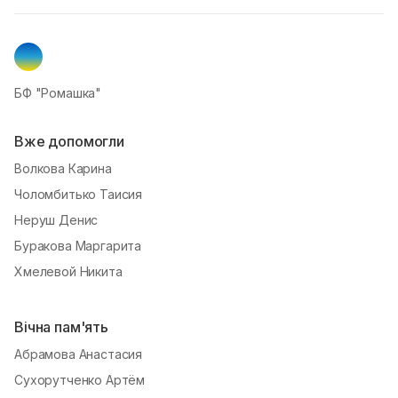
БФ "Ромашка"
Вже допомогли
Волкова Карина
Чоломбитько Таисия
Неруш Денис
Буракова Маргарита
Хмелевой Никита
Вічна пам'ять
Абрамова Анастасия
Сухорутченко Артём